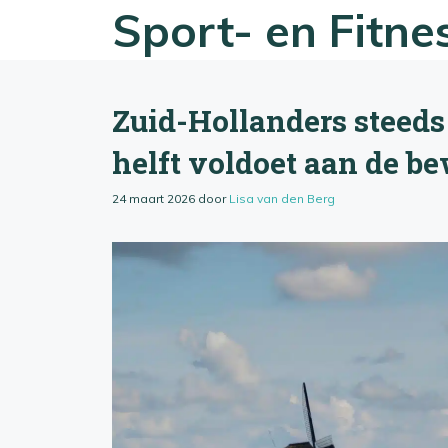
Ga
Sport- en Fitn
naar
de
inhoud
Zuid-Hollanders steeds
helft voldoet aan de be
24 maart 2026
door
Lisa van den Berg