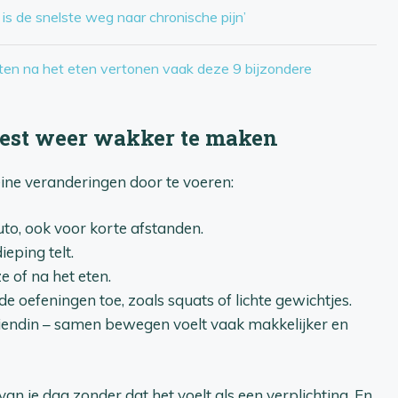
is de snelste weg naar chronische pijn’
tten na het eten vertonen vaak deze 9 bijzondere
geest weer wakker te maken
eine veranderingen door te voeren:
auto, ook voor korte afstanden.
ieping telt.
 of na het eten.
e oefeningen toe, zoals squats of lichte gewichtjes.
riendin – samen bewegen voelt vaak makkelijker en
an je dag zonder dat het voelt als een verplichting. En