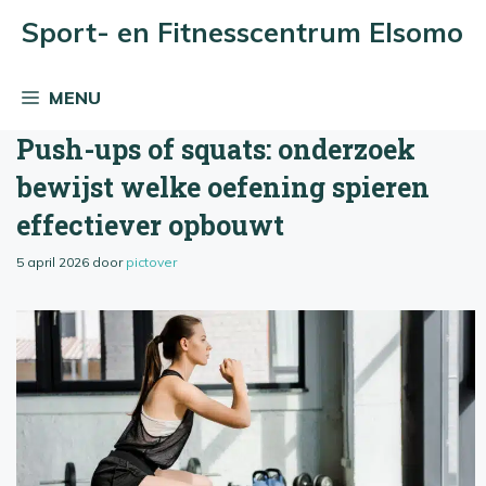
Ga
Sport- en Fitnesscentrum Elsomo
naar
de
MENU
inhoud
Push-ups of squats: onderzoek
bewijst welke oefening spieren
effectiever opbouwt
5 april 2026
door
pictover