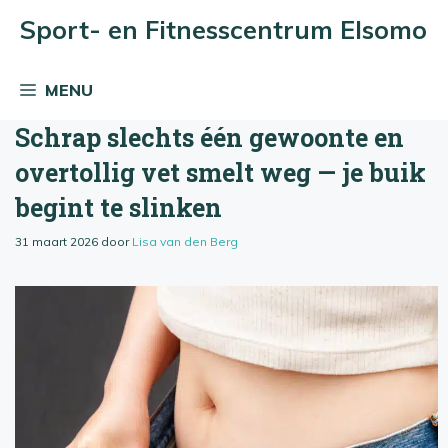
Ga
Sport- en Fitnesscentrum Elsomo
naar
de
MENU
inhoud
Schrap slechts één gewoonte en
overtollig vet smelt weg — je buik
begint te slinken
31 maart 2026
door
Lisa van den Berg