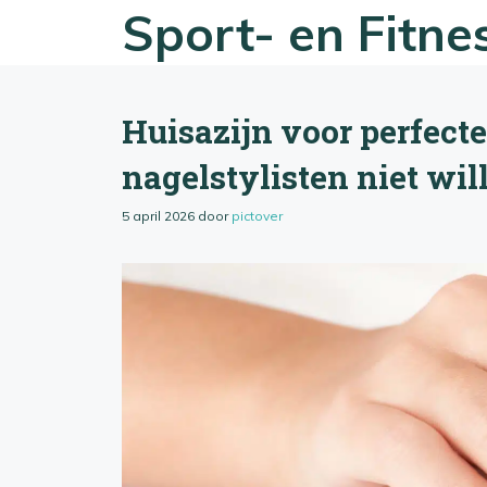
Ga
Sport- en Fitn
naar
de
inhoud
Huisazijn voor perfecte
nagelstylisten niet will
5 april 2026
door
pictover